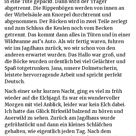
in eine Tüte gepackt. Dann wird der Träger
abgetrennt. Die Rippenbögen werden von innen an
der Wirbelsäule am Knorpel durchtrennt und
abgenommen. Der Rücken wird in zwei Teile zerlegt
und zum Schluss die Keulen noch vom Becken
getrennt. Das kommt dann alles in Tüten und in einer
Wildwanne auf's Auto. Als wir fertig waren, fuhren
wir ins Jagdhaus zurück, wo wir schon von den
anderen erwartet wurden. Das Hallo war groß, und
die Böcke wurden ordentlich bei viel Gelächter und
Spaß totgetrunken. Jana, unsere Dolmetscherin,
leistete hervorragende Arbeit und spricht perfekt
Deutsch.
Nach einer sehr kurzen Nacht, ging es viel zu früh
wieder auf die Elchjagd. Es war ein wundervoller
Morgen mit viel Anblick, leider war kein Elch dabei.
Ich hatte das Glück Birkwild balzend zu hören und
Auerwild zu sehen. Zurück am Jagdhaus wurde
gefrühstückt und dann ein kleines Schläfchen
gehalten, wie eigentlich jeden Tag. Nach dem