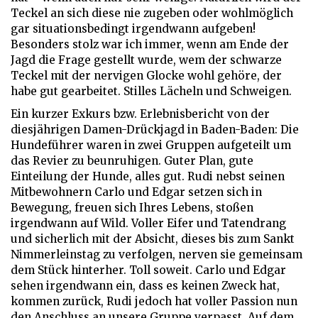
Teckel an sich diese nie zugeben oder wohlmöglich
gar situationsbedingt irgendwann aufgeben!
Besonders stolz war ich immer, wenn am Ende der
Jagd die Frage gestellt wurde, wem der schwarze
Teckel mit der nervigen Glocke wohl gehöre, der
habe gut gearbeitet. Stilles Lächeln und Schweigen.
Ein kurzer Exkurs bzw. Erlebnisbericht von der
diesjährigen Damen-Drückjagd in Baden-Baden: Die
Hundeführer waren in zwei Gruppen aufgeteilt um
das Revier zu beunruhigen. Guter Plan, gute
Einteilung der Hunde, alles gut. Rudi nebst seinen
Mitbewohnern Carlo und Edgar setzen sich in
Bewegung, freuen sich Ihres Lebens, stoßen
irgendwann auf Wild. Voller Eifer und Tatendrang
und sicherlich mit der Absicht, dieses bis zum Sankt
Nimmerleinstag zu verfolgen, nerven sie gemeinsam
dem Stück hinterher. Toll soweit. Carlo und Edgar
sehen irgendwann ein, dass es keinen Zweck hat,
kommen zurück, Rudi jedoch hat voller Passion nun
den Anschluss an unsere Gruppe verpasst. Auf dem