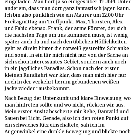
eingeladen. Man hört ja so einiges über TrÜbPl. Unter
anderem, dass man dort ganz fantastisch jagen kann.
Ich bin also pünktlich wie ein Maurer um 12.00 Uhr
Freitagmittag am Treffpunkt. Max, Thorsten, Alex
und Fabio ebenso. Frank, der arme Förster, der sich
die nächsten Tage um uns kümmern muss, ist wenig
später auch da und nach den üblichen Höflichkeiten
geht es direkt hinter die rotweiß gestreifte Schranke
und somit in ein für mich nicht nur von der Sache an
sich schon interessantes Gebiet, sondern auch noch
in ein jagdliches Paradies. Schon nach der ersten
kleinen Rundfahrt war klar, dass man mich hier nur
noch in der verkehrt herum gebundenen weißen
Jacke wieder rausbekommt.
Nach Bezug der Unterkunft und klare Einweisung, wo
man hintreten sollte und wo nicht, rückten wir aus.
Mein erster Ansitz bescherte mir Rehe, Damwild und
Sauen bei Licht. Gerade, also ich den roten Punkt auf
ein schwaches Kitz einschaltete, sah ich im
Augenwinkel eine dunkle Bewegung und blickte noch