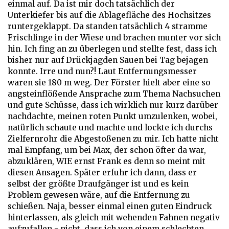
einmal auf. Da ist mir doch tatsächlich der
Unterkiefer bis auf die Ablagefläche des Hochsitzes
runtergeklappt. Da standen tatsächlich 4 stramme
Frischlinge in der Wiese und brachen munter vor sich
hin. Ich fing an zu überlegen und stellte fest, dass ich
bisher nur auf Drückjagden Sauen bei Tag bejagen
konnte. Irre und nun?! Laut Entfernungsmesser
waren sie 180 m weg. Der Förster hielt aber eine so
angsteinflößende Ansprache zum Thema Nachsuchen
und gute Schüsse, dass ich wirklich nur kurz darüber
nachdachte, meinen roten Punkt umzulenken, wobei,
natürlich schaute und machte und lockte ich durchs
Zielfernrohr die Abgestoßenen zu mir. Ich hatte nicht
mal Empfang, um bei Max, der schon öfter da war,
abzuklären, WIE ernst Frank es denn so meint mit
diesen Ansagen. Später erfuhr ich dann, dass er
selbst der größte Draufgänger ist und es kein
Problem gewesen wäre, auf die Entfernung zu
schießen. Naja, besser einmal einen guten Eindruck
hinterlassen, als gleich mit wehenden Fahnen negativ
aufzufallen - nicht, dass ich von einem schlechten